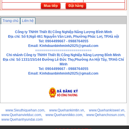
Mua tiếp
Đặt hàng
Trang chủ
Liên hệ
Công ty TNHH Thiết Bị Công Nghiệp Năng Lượng Bình Minh
Địa chỉ: Số 9,Ngõ 461 Nguyễn Văn Linh, Phường Phúc Lơị, TP.Hà nội
Tel: 0904499667 - 0988764055
Email:
Kinhdoanbinhminh2025@gmail.com
============================
Chi nhánh
Công ty TNHH Thiết Bị Công Nghiệp Năng Lượng Bình Minh
Địa chỉ: Số 1331/15/144 Đường Lê Đức Thọ,Phường An Hội Tây, TP.Hồ Chí
Minh
Tel: 0904499667 - 0988764055
Email: Kinhdoanbinhminh2025@gmail.com
www.Sieuthiquehan.com, www.Quehankimtin.vn, www.Quehankiswel.vn,
www.Quehanvietduc.com, www.Quehannikko.com, www.Qehanchosun.com,
www.Quehanhyundai.com