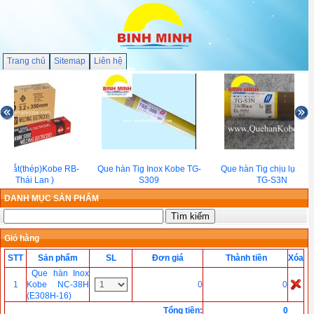
Trang chủ
Sitemap
Liên hệ
n sắt(thép)Kobe RB-
Que hàn Tig Inox Kobe TG-
Que hàn Tig chịu lực Ko
26 ( Thái Lan )
S309
TG-S3N
DANH MỤC SẢN PHẨM
Giỏ hàng
STT
Sản phẩm
SL
Đơn giá
Thành tiền
Xóa
Que hàn Inox
1
Kobe NC-38H
0
0
(E308H-16)
Tổng tiền
:
0