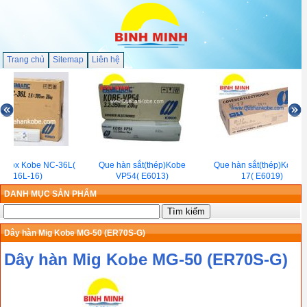
Trang chủ
Sitemap
Liên hệ
 inox Kobe NC-36L(
Que hàn sắt(thép)Kobe
Que hàn sắt(thép)Kobe B
E316L-16)
VP54( E6013)
17( E6019)
DANH MỤC SẢN PHẨM
Dây hàn Mig Kobe MG-50 (ER70S-G)
Dây hàn Mig Kobe MG-50 (ER70S-G)