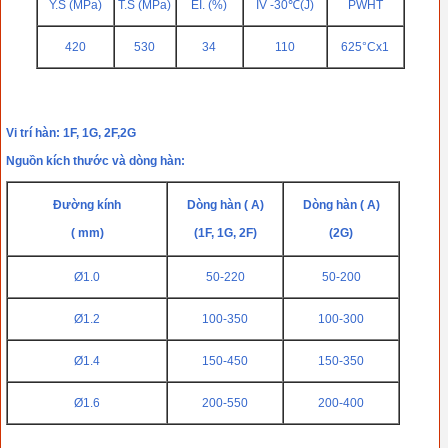
Y.S (MPa)
T.S (MPa)
EI. (%)
IV -30℃(J)
PWHT
420
530
34
110
625°Cx1
Vi trí hàn: 1F, 1G, 2F,2G
Nguồn kích thước và dòng hàn:
Đường kính
Dòng hàn ( A)
Dòng hàn ( A)
( mm)
(1F, 1G, 2F)
(2G)
Ø1.0
50-220
50-200
Ø1.2
100-350
100-300
Ø1.4
150-450
150-350
Ø1.6
200-550
200-400