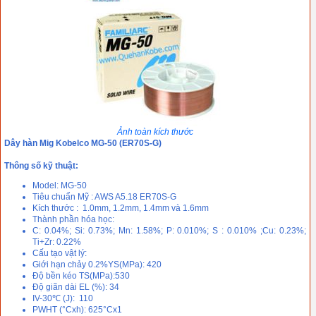
Ảnh toàn kích thước
Dây hàn Mig Kobelco MG-50 (ER70S-G)
Thông số kỹ thuật:
Model: MG-50
Tiêu chuẩn Mỹ : AWS A5.18 ER70S-G
Kích thước : 1.0mm, 1.2mm, 1.4mm và 1.6mm
Thành phần hóa học:
C: 0.04%; Si: 0.73%; Mn: 1.58%; P: 0.010%; S : 0.010% ;Cu: 0.23%;
Ti+Zr: 0.22%
Cấu tạo vật lý:
Giới hạn chảy 0.2%YS(MPa): 420
Độ bền kéo TS(MPa):530
Độ giãn dài EL (%): 34
IV-30℃ (J): 110
PWHT (°Cxh): 625°Cx1