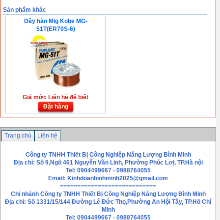
Sản phẩm khác
Dây hàn Mig Kobe MG-
51T(ER70S-6)
Giá mới: Liên hệ để biết
Đặt hàng
Trang chủ
Liên hệ
Công ty TNHH Thiết Bị Công Nghiệp Năng Lượng Bình Minh
Địa chỉ: Số 9,Ngõ 461 Nguyễn Văn Linh, Phường Phúc Lơị, TP.Hà nội
Tel: 0904499667 - 0988764055
Email:
Kinhdoanbinhminh2025@gmail.com
============================
Chi nhánh
Công ty TNHH Thiết Bị Công Nghiệp Năng Lượng Bình Minh
Địa chỉ: Số 1331/15/144 Đường Lê Đức Thọ,Phường An Hội Tây, TP.Hồ Chí
Minh
Tel: 0904499667 - 0988764055