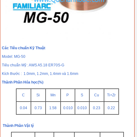
Các Tiêu chuẩn Kỹ Thuật
Model: MG-50
Tiêu chuẩn Mỹ : AWS A5.18 ER70S-G
Kích thước : 1.0mm, 1.2mm, 1.4mm và 1.6mm
Thành Phần Hóa học(%)
C
Si
Mn
P
S
Cu
Ti+Zr
0.04
0.73
1.58
0.010
0.010
0.23
0.22
Thành Phần Vật lý