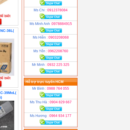
Ms Chi
: 0912378084
để biết
Ms Minh Anh
:0978884915
 NC-36L(
Ms Hiền
: 0903208068
Ms Yến
: 0962208760
Mr Minh
: 0932 225 325
để biết
Hỗ trợ trực tuyến HCM
Mr Bình
: 0988 764 055
NC-39MoL(
)
Ms Thu Hà
: 0904 829 667
Ms Hương
: 0964 934 177