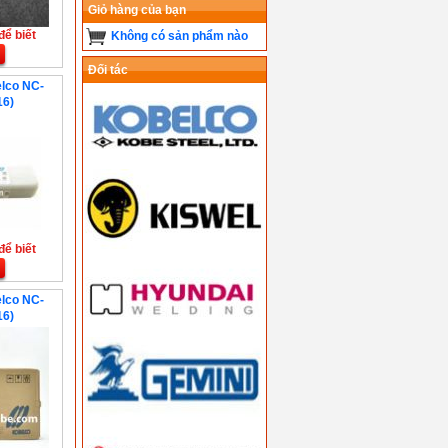
Giỏ hàng của bạn
để biết
Không có sản phẩm nào
Đối tác
elco NC-
16)
để biết
elco NC-
16)