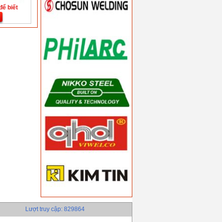
để biết
Lượt truy cập: 829864