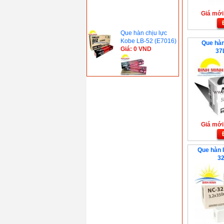
Giá mới:
Que hàn chịu lực
Kobe LB-52 (E7016)
Que hàn
Giá: 0 VND
37
Que hàn chịu lực
Kobe LB-52U
(E7016)
Giá: 0 VND
Que hàn chịu lực
Giá mới:
Kobe LB-52-18
(E7018)
Giá: 0 VND
Que hàn
Que hàn 
sắt(thép)Kobe RB-26
32
( Thái Lan )
Giá: 0 VND
Que hàn chịu lực
chịu nhiệt Kobe LB-
62( 350-400°C)
Giá: 0 VND