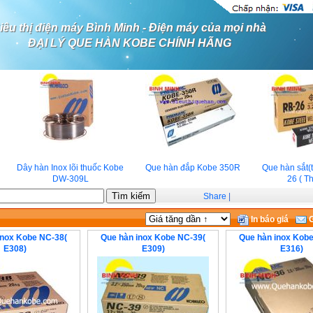
iêu thị điện máy Bình Minh - Điện máy của mọi nhà
ĐẠI LÝ QUE HÀN KOBE CHÍNH HÃNG
Dây hàn Inox lõi thuốc Kobe
Que hàn đắp Kobe 350R
Que hàn sắt(t
DW-309L
26 ( Thá
Share
|
In báo giá
G
inox Kobe NC-38(
Que hàn inox Kobe NC-39(
Que hàn inox Kob
E308)
E309)
E316)