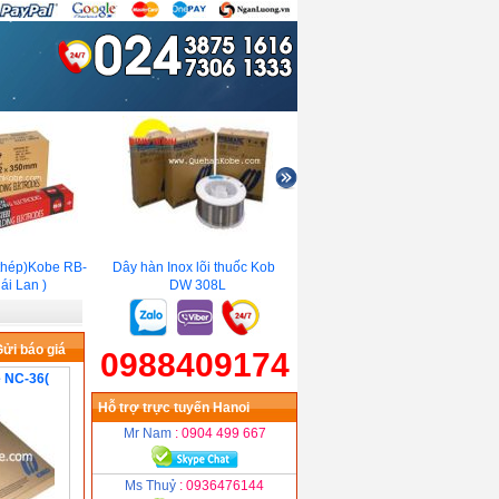
hép)Kobe RB-
Dây hàn Inox lõi thuốc Kobe
Que hàn chống mài mòn
i Lan )
DW 308L
Kobe HF-800K
ửi báo giá
0988409174
e NC-36(
Hỗ trợ trực tuyến Hanoi
Mr Nam
: 0904 499 667
Ms Thuỷ
: 0936476144