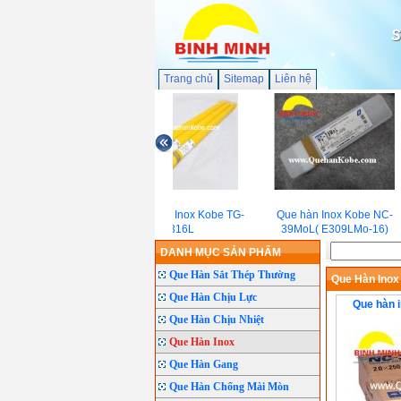
S
Trang chủ
Sitemap
Liên hệ
Que hàn Tig Inox Kobe TG-
Que hàn Inox Kobe NC-
S316L
39MoL( E309LMo-16)
DANH MỤC SẢN PHẨM
Que Hàn Sắt Thép Thường
Que Hàn Inox
Que Hàn Chịu Lực
Que hàn 
Que Hàn Chịu Nhiệt
Que Hàn Inox
Que Hàn Gang
Que Hàn Chống Mài Mòn