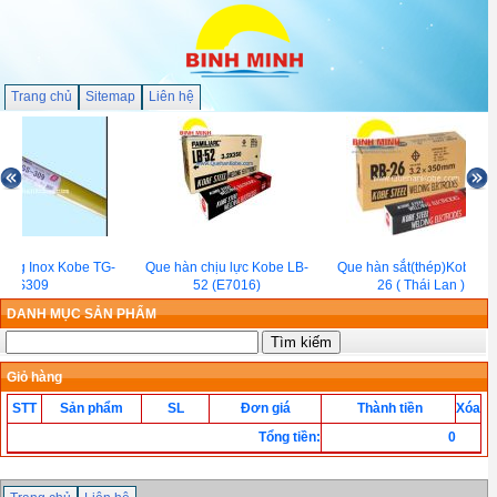
Trang chủ
Sitemap
Liên hệ
 Tig Inox Kobe TG-
Que hàn chịu lực Kobe LB-
Que hàn sắt(thép)Kobe RB
S309
52 (E7016)
26 ( Thái Lan )
DANH MỤC SẢN PHẨM
Giỏ hàng
STT
Sản phẩm
SL
Đơn giá
Thành tiền
Xóa
Tổng tiền
:
0