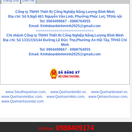
Trang chủ
Liên hệ
Công ty TNHH Thiết Bị Công Nghiệp Năng Lượng Bình Minh
Địa chỉ: Số 9,Ngõ 461 Nguyễn Văn Linh, Phường Phúc Lơị, TP.Hà nội
Tel: 0904499667 - 0988764055
Email:
Kinhdoanbinhminh2025@gmail.com
============================
Chi nhánh
Công ty TNHH Thiết Bị Công Nghiệp Năng Lượng Bình Minh
Địa chỉ: Số 1331/15/144 Đường Lê Đức Thọ,Phường An Hội Tây, TP.Hồ Chí
Minh
Tel: 0904499667 - 0988764055
Email: Kinhdoanbinhminh2025@gmail.com
www.Sieuthiquehan.com, www.Quehankimtin.vn, www.Quehankiswel.vn,
www.Quehanvietduc.com, www.Quehannikko.com, www.Qehanchosun.com,
www.Quehanhyundai.com
0988409174