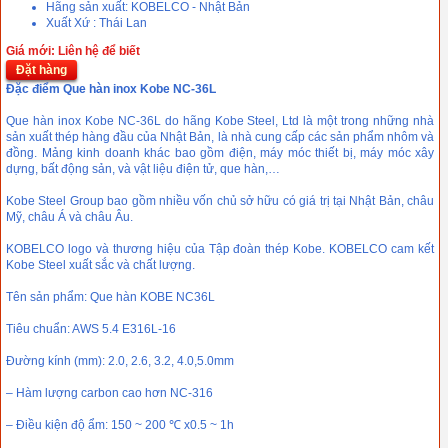
Hãng sản xuất: KOBELCO - Nhật Bản
Xuất Xứ : Thái Lan
Giá mới: Liên hệ để biết
Đặt hàng
Đặc điểm Que hàn inox Kobe NC-36L
Que hàn inox Kobe NC-36L do hãng Kobe Steel, Ltd là một trong những nhà
sản xuất thép hàng đầu của Nhật Bản, là nhà cung cấp các sản phẩm nhôm và
đồng. Mảng kinh doanh khác bao gồm điện, máy móc thiết bị, máy móc xây
dựng, bất động sản, và vật liệu điện tử, que hàn,…
Kobe Steel Group bao gồm nhiều vốn chủ sở hữu có giá trị tại Nhật Bản, châu
Mỹ, châu Á và châu Âu.
KOBELCO logo và thương hiệu của Tập đoàn thép Kobe. KOBELCO cam kết
Kobe Steel xuất sắc và chất lượng.
Tên sản phẩm: Que hàn KOBE NC36L
Tiêu chuẩn: AWS 5.4 E316L-16
Đường kính (mm): 2.0, 2.6, 3.2, 4.0,5.0mm
– Hàm lượng carbon cao hơn NC-316
– Điều kiện độ ẩm: 150 ~ 200 ℃ x0.5 ~ 1h