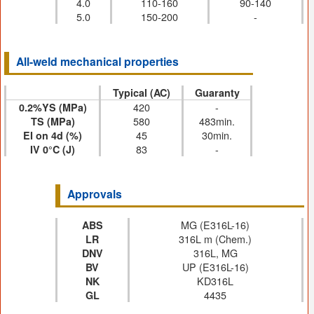
4.0
110-160
90-140
5.0
150-200
-
All-weld mechanical properties
Typical (AC)
Guaranty
420
-
0.2%YS (MPa)
580
483min.
TS (MPa)
45
30min.
EI on 4d (%)
83
-
IV 0°C (J)
Approvals
MG (E316L-16)
ABS
316L m (Chem.)
LR
316L, MG
DNV
UP (E316L-16)
BV
KD316L
NK
4435
GL