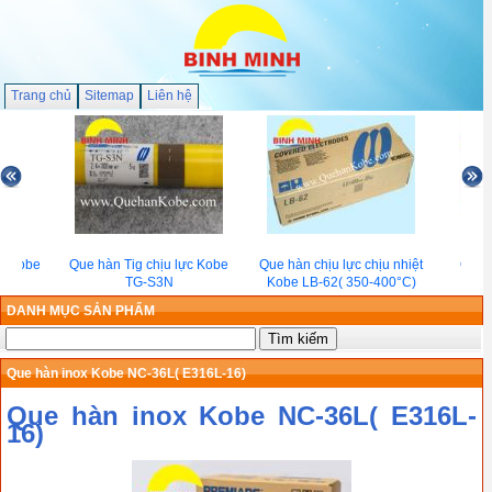
Trang chủ
Sitemap
Liên hệ
c Kobe
Que hàn Tig chịu lực Kobe
Que hàn chịu lực chịu nhiệt
Que h
TG-S3N
Kobe LB-62( 350-400°C)
DANH MỤC SẢN PHẨM
Que hàn inox Kobe NC-36L( E316L-16)
Que hàn inox Kobe NC-36L( E316L-
16)