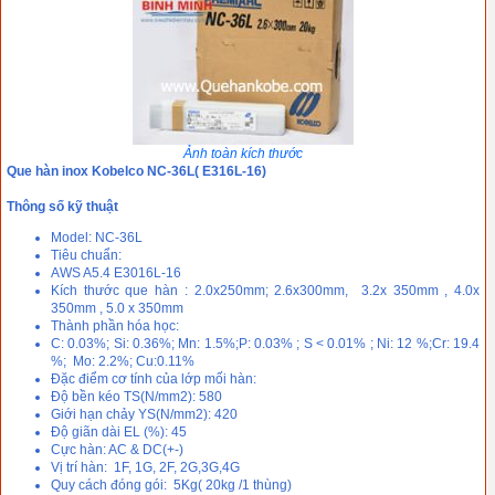
Ảnh toàn kích thước
Que hàn inox Kobelco NC-36L( E316L-16)
Thông số kỹ thuật
Model: NC-36L
Tiêu chuẩn:
AWS A5.4 E3016L-16
Kích thước que hàn : 2.0x250mm; 2.6x300mm, 3.2x 350mm , 4.0x
350mm , 5.0 x 350mm
Thành phần hóa học:
C: 0.03%; Si: 0.36%; Mn: 1.5%;P: 0.03% ; S < 0.01% ; Ni: 12 %;Cr: 19.4
%; Mo: 2.2%; Cu:0.11%
Đặc điểm cơ tính của lớp mối hàn:
Độ bền kéo TS(N/mm2): 580
Giới hạn chảy YS(N/mm2): 420
Độ giãn dài EL (%): 45
Cực hàn: AC & DC(+-)
Vị trí hàn: 1F, 1G, 2F, 2G,3G,4G
Quy cách đóng gói: 5Kg( 20kg /1 thùng)