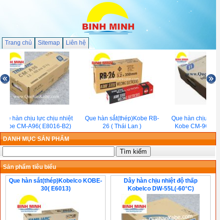
Trang chủ
Sitemap
Liên hệ
Que hàn chịu lực chịu nhiệt
Que hàn sắt(thép)Kobe RB-
Que hàn chịu lực c
Kobe CM-A96( E8016-B2)
26 ( Thái Lan )
Kobe CM-9Cb(E9
DANH MỤC SẢN PHẨM
Sản phẩm tiêu biểu
Que hàn sắt(thép)Kobelco KOBE-
Dây hàn chịu nhiệt độ thấp
30( E6013)
Kobelco DW-55L(-60°C)