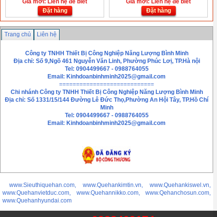
Giá mới: Liên hệ để biết
Giá mới: Liên hệ để biết
Đặt hàng
Đặt hàng
Trang chủ
Liên hệ
Công ty TNHH Thiết Bị Công Nghiệp Năng Lượng Bình Minh
Địa chỉ: Số 9,Ngõ 461 Nguyễn Văn Linh, Phường Phúc Lơị, TP.Hà nội
Tel: 0904499667 - 0988764055
Email:
Kinhdoanbinhminh2025@gmail.com
============================
Chi nhánh
Công ty TNHH Thiết Bị Công Nghiệp Năng Lượng Bình Minh
Địa chỉ: Số 1331/15/144 Đường Lê Đức Thọ,Phường An Hội Tây, TP.Hồ Chí
Minh
Tel: 0904499667 - 0988764055
Email: Kinhdoanbinhminh2025@gmail.com
www.Sieuthiquehan.com, www.Quehankimtin.vn, www.Quehankiswel.vn,
www.Quehanvietduc.com, www.Quehannikko.com, www.Qehanchosun.com,
www.Quehanhyundai.com