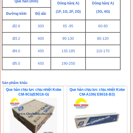
Que hàn (mm)
Dòng hàn( A)
Dòng hàn( A)
(1F, 1G, 2F, 2G)
(3G, 4G)
Đường kính
Độ dài
Ø2.6
300
65 -95
60-90
Ø3.2
400
90-130
80-120
Ø4.0
450
135-185
110-170
Ø5.0
450
190-250
Sản phẩm khác
Que hàn chịu lực chịu nhiệt Kobe
Que hàn chịu lưc chịu nhiệt Kobe
CM-9Cb(E9016-G)
CM-A106( E9016-B3)