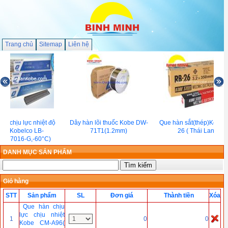
Trang chủ
Sitemap
Liên hệ
àn chịu lực nhiệt độ
Dây hàn lõi thuốc Kobe DW-
Que hàn sắt(thép)Kobe 
hấp Kobelco LB-
71T1(1.2mm)
26 ( Thái Lan )
S(E7016-G,-60°C)
DANH MỤC SẢN PHẨM
Giỏ hàng
STT
Sản phẩm
SL
Đơn giá
Thành tiền
Xóa
Que hàn chịu
lực chịu nhiệt
1
0
0
Kobe CM-A96(