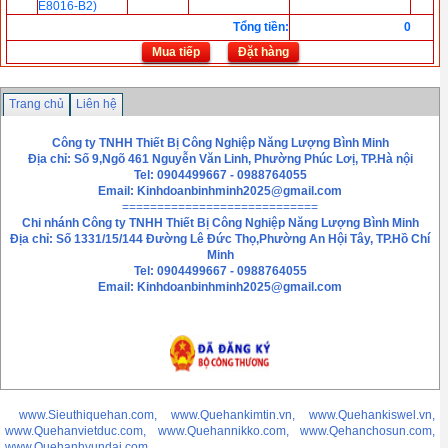
E8016-B2)
Tổng tiền
:
0
Mua tiếp
Đặt hàng
Trang chủ
Liên hệ
Công ty TNHH Thiết Bị Công Nghiệp Năng Lượng Bình Minh
Địa chỉ: Số 9,Ngõ 461 Nguyễn Văn Linh, Phường Phúc Lơị, TP.Hà nội
Tel: 0904499667 - 0988764055
Email:
Kinhdoanbinhminh2025@gmail.com
============================
Chi nhánh
Công ty TNHH Thiết Bị Công Nghiệp Năng Lượng Bình Minh
Địa chỉ: Số 1331/15/144 Đường Lê Đức Thọ,Phường An Hội Tây, TP.Hồ Chí
Minh
Tel: 0904499667 - 0988764055
Email: Kinhdoanbinhminh2025@gmail.com
www.Sieuthiquehan.com, www.Quehankimtin.vn, www.Quehankiswel.vn,
www.Quehanvietduc.com, www.Quehannikko.com, www.Qehanchosun.com,
www.Quehanhyundai.com