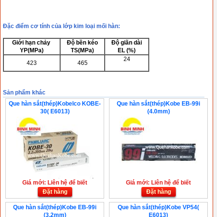
Đặc điểm cơ tính của lớp kim loại mối hàn:
Giới hạn chảy
Độ bền kéo
Độ giãn dài
YP(MPa)
TS(MPa)
EL (%)
24
423
465
Sản phẩm khác
Que hàn sắt(thép)Kobelco KOBE-
Que hàn sắt(thép)Kobe EB-99i
30( E6013)
(4.0mm)
Giá mới: Liên hệ để biết
Giá mới: Liên hệ để biết
Đặt hàng
Đặt hàng
Que hàn sắt(thép)Kobe EB-99i
Que hàn sắt(thép)Kobe VP54(
(3.2mm)
E6013)