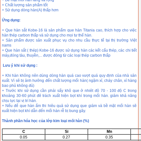
+ Bề mặt mối hàn láng và rộng
+ Chất lượng sản phẩm tốt
+ Sử dụng dòng hàn(A) thấp hơn
Ứng dụng:
+ Que hàn sắt Kobe-16 là sản phẩm que hàn Titania cao, thích hợp cho việc
hàn thép carbon thấp và sử dụng cho mọi tư thế hàn.
+ Sản phẩm được sản xuất phục vụ cho nhu cầu thực tế tại thị trường Việt
nams
+ Que hàn sắt ( thép) Kobe-16 được sử dụng hàn các kết cấu thép, các chi tiết
máy,đóng tàu, thuyền,... được đóng từ các loại thép carbon thấp
Lưu ý khi sử dụng :
+ Khi hàn không nên dùng dòng hàn quá cao vượt quá quy định của nhà sản
xuất. Vì sẽ bị ảnh hưởng đến chất lượng mối hàn( ngậm xỉ, cháy chân, xỉ hàng
bao phủ không đủ)
+ Trước khi sử dụng cần phải sấy khô que ở nhiêt độ 70 - 100 độ C trong
khoảng 30-60 phút đê trách xuất hiện bọt khí trong mối hàn. giảm khả năng
chịu lực tại vị trí hàn.
+ Nếu để que hàn ẩm thi hiêu quả sử dụng que giảm và bề mặt mối hàn sẽ
xuất hiện bọt khí dẫn đến mối hàn rễ bị bung gãy.
Thành phần hóa học của lớp kim loại mối hàn (%)
C
Si
Mn
0.05
0.27
0.35