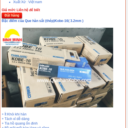
Xuất Xứ : Việt nam
Giá mới: Liên hệ để biết
Đặt hàng
Đặc điểm của Que hàn sắt (thép)Kobe-16( 3.2mm )
+ Ít Khói khi hàn
+ Tách xỉ dễ dàng
+ Tia hồ quang ổn đinh