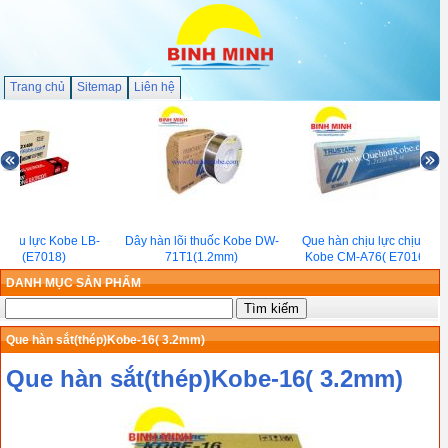
Trang chủ
Sitemap
Liên hệ
chịu lực Kobe LB-
Dây hàn lõi thuốc Kobe DW-
Que hàn chịu lực chịu nhiệt
-18 (E7018)
71T1(1.2mm)
Kobe CM-A76( E7016-A1)
DANH MỤC SẢN PHẨM
Que hàn sắt(thép)Kobe-16( 3.2mm)
Que hàn sắt(thép)Kobe-16( 3.2mm)