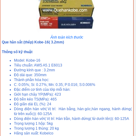
Ảnh toàn kích thước
Que hàn sắt (thép) Kobe-16( 3.2mm)
Thông số kỹ thuật
Model: Kobe-16
Tiêu chuẩn: AWS A5.1 E6013
Đường kính que : 3.2mm
Độ dài que: 350mm
Thành phần hóa học:
C: 0.05%; Si: 0.27%; Mn: 0.35; P:0.016; S:0.006%
Đặc điểm cơ tính của lớp mối hàn:
Giới hạn chảy YP(MPa): 423
Độ bền kéo TS(MPa): 465
Độ giãn dài EL (%): 24
Dòng điện hàn với( Vị trí: Hàn bằng, hàn góc,hàn ngang, hành đứng(
từ trên xuốc)): 60-125A
Dòng điện hàn với( Vị trí: Hàn trần, hành đứng( từ dưới lên)): 60-125A
Trọng lượng 1 hộp: 5kg
Trong lượng 1 thùng: 20 kg
Hãng sản xuất: Kobelco