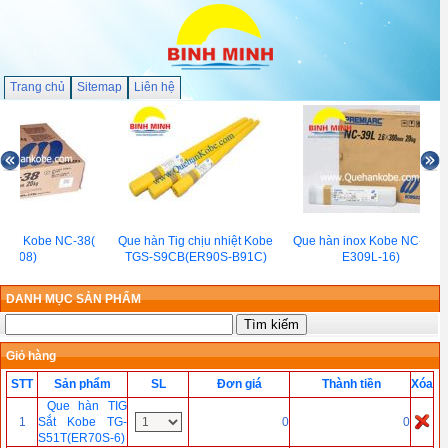
Trang chủ
Sitemap
Liên hệ
inox Kobe NC-38(
Que hàn Tig chịu nhiệt Kobe
Que hàn inox Kobe NC-39L(
E308)
TGS-S9CB(ER90S-B91C)
E309L-16)
DANH MỤC SẢN PHẨM
Giỏ hàng
STT
Sản phẩm
SL
Đơn giá
Thành tiền
Xóa
Que hàn TIG
1
Sắt Kobe TG-
0
0
S51T(ER70S-6)